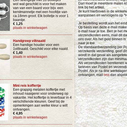
Een strengetje met 10 bolletjes
Dan moet je meerdere malen kli
wol wat geschikt is voor het maken
link bij het artikel.
van van een baard voor bijv. een
Je kunt hierboven in de winkel
kerstmannetje met een hoofdje van
aanpassen en vervolgens op 
ca.18mm groot. Elk bolletje is voor 1
baardje.
Je bestelling wordt aan het ein
€ 1,25
Op basis van deze e-mail maken 
plaats in winkelwagen
e-mail naar je toe. Ben je het m
verzendkosten eens, mail dit d
ons over. Als het geld binnen is
Handgreep viltnaald
naar je toe.
Een handige houder voor een
De standaardverzending per Po
1viltnaald. Geschikt voor elke naald.
verzekerde verzending, geef dit 
€ 1,40
wordt in dat geval als aangete
plaats in winkelwagen
verzendkosten zijn dan minimaa
Als verzendkosten berekenen we
tarieven van Postnl en verzen
Postnl. Als je na drie werkdage
ontvangen, mail
ons
dan alsjebli
Mini reis koffertje
Een grappig metalen koffertje met
inhoud naaigerei voor onderweg op
vakantie. Het koffertje is leverbaar in 4
verschillende kleuren. Geef bij de
opmerkingen aan welke kleur u wilt
ontvangen.
€ 4,95
plaats in winkelwagen