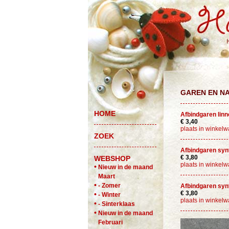
GAREN EN N
HOME
Afbindgaren linn
€ 3,40
plaats in winkel
ZOEK
Afbindgaren synt
€ 3,80
WEBSHOP
plaats in winkel
•
Nieuw in de maand
Maart
•
- Zomer
Afbindgaren syn
€ 3,80
•
- Winter
plaats in winkel
•
- Sinterklaas
•
Nieuw in de maand
Februari