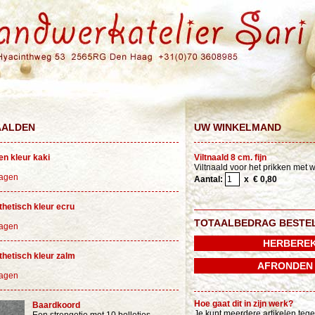
AALDEN
UW WINKELMAND
en kleur kaki
Viltnaald 8 cm. fijn
Viltnaald voor het prikken met w
wagen
Aantal:
x € 0,80
hetisch kleur ecru
TOTAALBEDRAG BESTE
wagen
thetisch kleur zalm
wagen
Hoe gaat dit in zijn werk?
Baardkoord
Je kunt meerdere artikelen tege