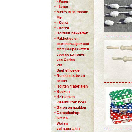
•
- Pasen
•
- Lente
•
Nieuw in de maand
Mei
•
- Kerst
•
- Herfst
•
Borduur pakketten
•
Pakketjes en
patronen algemeen
•
Materiaalpakketten
voor de patronen
van Corina
•
Vilt
•
Snuffelhoekje
•
Rondom baby en
peuter
•
Houten materialen
•
Boeken
•
Heksen en
vleermuizen hoek
•
Garen en naalden
•
Gereedschap
•
Kralen
•
Wol en
vulmaterialen