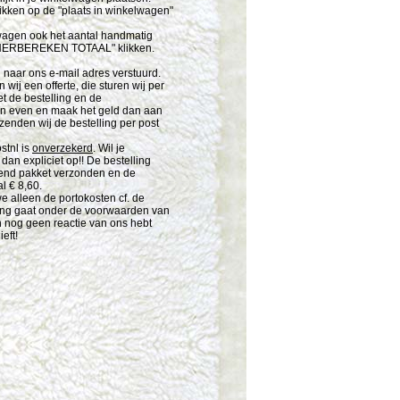
kken op de "plaats in winkelwagen"
wagen ook het aantal handmatig
"HERBEREKEN TOTAAL" klikken.
d naar ons e-mail adres verstuurd.
wij een offerte, die sturen wij per
et de bestelling en de
an even en maak het geld dan aan
 zenden wij de bestelling per post
stnl is
onverzekerd
. Wil je
dan expliciet op!! De bestelling
kend pakket verzonden en de
l € 8,60.
 alleen de portokosten cf. de
ding gaat onder de voorwaarden van
n nog geen reactie van ons hebt
eft!