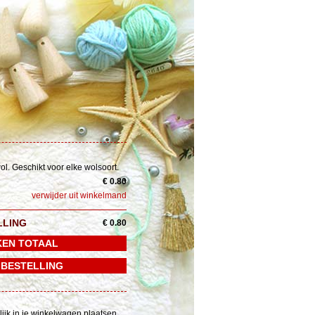
ol. Geschikt voor elke wolsoort.
€ 0.80
verwijder uit winkelmand
LLING
€ 0.80
lijk in je winkelwagen plaatsen.