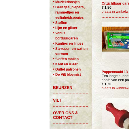
•
Muziekdoosjes
Onzichtbaar gar
•
Belletjes, piepers,
€ 1,80
plaats in winkel
rammeltjes en
veiligheidsoogjes
•
Stoffen
•
Lijm en glitter
•
Venus
borduurgaren
•
Kantjes en lintjes
•
Styropor- en watten
vormen
•
Sloffen mallen
•
Kant en Klaar
•
Outlet patronen
Poppennaald 13
•
De Vilt bloemist
Een lange dunneĀ
hoofd van een po
€ 1,30
BEURZEN
plaats in winkel
VILT
OVER ONS &
CONTACT