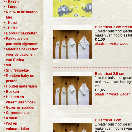
•
- Pasen
•
- Lente
•
Nieuw in de maand
Mei
•
- Kerst
Buis tricot 2 cm breed
•
- Herfst
1 meter buistricot gechi
•
Borduur pakketten
maken van hoofdjes tot
•
Pakketjes en
€ 1,00
plaats in winkelwagen
patronen algemeen
•
Materiaalpakketten
voor de patronen
van Corina
•
Vilt
•
Snuffelhoekje
Buis tricot 2,5 cm
•
Rondom baby en
1 meter buistricot gesch
peuter
maken van van hoofdje
•
cm
Houten materialen
€ 1,45
•
Boeken
plaats in winkelwagen
•
Heksen en
vleermuizen hoek
•
Garen en naalden
•
Gereedschap
•
Kralen
Buis tricot 3 cm
•
Wol en
1 mater buistricot gesc
maken van hoofjes vana
vulmaterialen