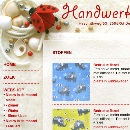
STOFFEN
HOME
Bedrukte flanel
Een halve meter mooie
met olifantjes. De stof 
ZOEK
€ 7,95
plaats in winkelwagen
WEBSHOP
•
Nieuw in de maand
Maart
•
- Zomer
•
- Winter
Bedrukte flanel
Een halve meter mooie 
•
- Sinterklaas
met olifantjes. De stof 
•
Nieuw in de maand
€ 7,95
Februari
plaats in winkelwagen