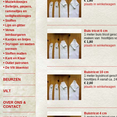
€ 1,60
•
Muziekdoosjes
plaats in winkelwagen
•
Belletjes, piepers,
rammeltjes en
veiligheidsoogjes
•
Stoffen
•
Lijm en glitter
•
Venus
Buis tricot 6 cm
1 meter buis tricot gesc
borduurgaren
maken van hoofdjes va
•
Kantjes en lintjes
€ 1,80
•
Styropor- en watten
plaats in winkelwagen
vormen
•
Sloffen mallen
•
Kant en Klaar
•
Outlet patronen
•
De Vilt bloemist
Buistricot 10 cm
1 meter buistricot gesch
BEURZEN
hoofdjes Â vanaf ca. 2
€ 2,00
plaats in winkelwagen
VILT
OVER ONS &
CONTACT
Buistricot 4 cm