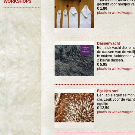
1 meter buis tricot van
WORKSHOPS
gechikt voor hoofjes va
€ 1,80
plaats in winkelwagen
Dassenvacht
Een stuk vacht die je 
de dassen van de vrolij
te maken. Voldoende vo
2 kleine dassen.
€ 5,95
plaats in winkelwagen
Egeltjes stof
Een lapje egeltjes moh
cm. Leuk voor de vacht
egeltje
€ 12,50
plaats in winkelwagen