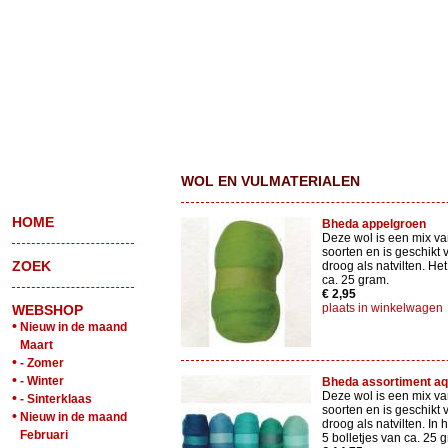
WOL EN VULMATERIALEN
HOME
Bheda appelgroen
Deze wol is een mix va
soorten en is geschikt 
ZOEK
droog als natvilten. Het
ca. 25 gram.
€ 2,95
plaats in winkelwagen
WEBSHOP
•
Nieuw in de maand
Maart
•
- Zomer
•
- Winter
Bheda assortiment a
Deze wol is een mix va
•
- Sinterklaas
soorten en is geschikt 
•
Nieuw in de maand
droog als natvilten. In 
Februari
5 bolletjes van ca. 25 