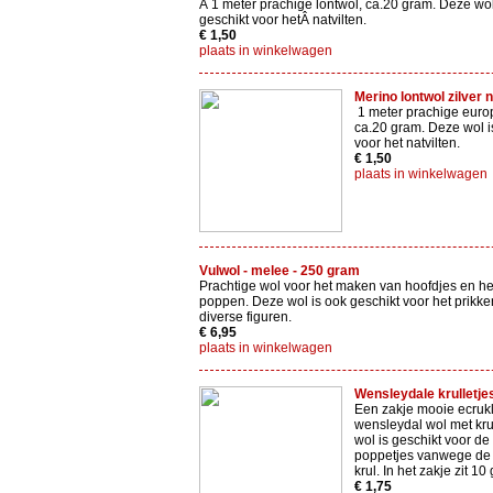
Â 1 meter prachige lontwol, ca.20 gram. Deze wol
geschikt voor hetÂ natvilten.
€ 1,50
plaats in winkelwagen
Merino lontwol zilver 
1 meter prachige euro
ca.20 gram. Deze wol i
voor het natvilten.
€ 1,50
plaats in winkelwagen
Vulwol - melee - 250 gram
Prachtige wol voor het maken van hoofdjes en he
poppen. Deze wol is ook geschikt voor het prikk
diverse figuren.
€ 6,95
plaats in winkelwagen
Wensleydale krulletje
Een zakje mooie ecruk
wensleydal wol met kru
wol is geschikt voor de
poppetjes vanwege de 
krul. In het zakje zit 10
€ 1,75