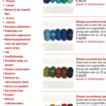
•
€ 14,75
- Pasen
plaats in winkelwagen
•
- Lente
•
Nieuw in de maand
Mei
•
- Kerst
Bheda assortiment b
•
- Herfst
Deze wol is een mix va
•
Borduur pakketten
soorten en is geschikt 
•
Pakketjes en
droog als natvilten. In 
5 bolletjes van ca. 25 
patronen algemeen
€ 14,75
•
Materiaalpakketten
plaats in winkelwagen
voor de patronen
van Corina
•
Vilt
•
Snuffelhoekje
Bheda assortiment bo
•
Rondom baby en
Deze wol is een mix va
peuter
soorten en is geschikt 
•
droog als natvilten. In 
Houten materialen
5 bolletjes van ca. 25 
•
Boeken
€ 14,75
•
Heksen en
plaats in winkelwagen
vleermuizen hoek
•
Garen en naalden
•
Gereedschap
•
Kralen
Bheda assortiment ge
•
Wol en
Deze wol is een mix va
soorten en is geschikt 
vulmaterialen