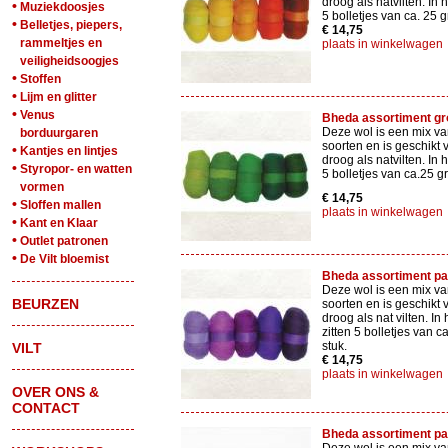
droog als natvilten. In 
•
Muziekdoosjes
5 bolletjes van ca. 25 
•
Belletjes, piepers,
€ 14,75
rammeltjes en
plaats in winkelwagen
veiligheidsoogjes
•
Stoffen
•
Lijm en glitter
•
Venus
Bheda assortiment g
Deze wol is een mix va
borduurgaren
soorten en is geschikt 
•
Kantjes en lintjes
droog als natvilten. In 
•
Styropor- en watten
5 bolletjes van ca.25 g
vormen
€ 14,75
•
Sloffen mallen
plaats in winkelwagen
•
Kant en Klaar
•
Outlet patronen
•
De Vilt bloemist
Bheda assortiment p
Deze wol is een mix va
BEURZEN
soorten en is geschikt 
droog als nat vilten. In
zitten 5 bolletjes van c
stuk.
VILT
€ 14,75
plaats in winkelwagen
OVER ONS &
CONTACT
Bheda assortiment pa