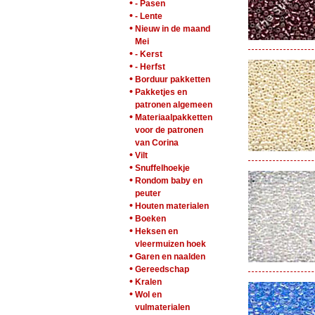
•
- Pasen
•
- Lente
•
Nieuw in de maand
Mei
•
- Kerst
•
- Herfst
•
Borduur pakketten
•
Pakketjes en
patronen algemeen
•
Materiaalpakketten
voor de patronen
van Corina
•
Vilt
•
Snuffelhoekje
•
Rondom baby en
peuter
•
Houten materialen
•
Boeken
•
Heksen en
vleermuizen hoek
•
Garen en naalden
•
Gereedschap
•
Kralen
•
Wol en
vulmaterialen