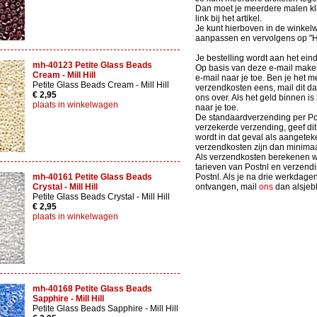
Dan moet je meerdere malen kli
link bij het artikel.
Je kunt hierboven in de winkel
aanpassen en vervolgens op 
Je bestelling wordt aan het ein
mh-40123 Petite Glass Beads
Op basis van deze e-mail maken 
Cream - Mill Hill
e-mail naar je toe. Ben je het m
Petite Glass Beads Cream - Mill Hill
verzendkosten eens, mail dit d
€ 2,95
ons over. Als het geld binnen is
plaats in winkelwagen
naar je toe.
De standaardverzending per Po
verzekerde verzending, geef dit 
wordt in dat geval als aangete
verzendkosten zijn dan minimaa
Als verzendkosten berekenen we
tarieven van Postnl en verzen
mh-40161 Petite Glass Beads
Postnl. Als je na drie werkdage
Crystal - Mill Hill
ontvangen, mail
ons
dan alsjebli
Petite Glass Beads Crystal - Mill Hill
€ 2,95
plaats in winkelwagen
mh-40168 Petite Glass Beads
Sapphire - Mill Hill
Petite Glass Beads Sapphire - Mill Hill