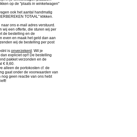
kken op de "plaats in winkelwagen"
wagen ook het aantal handmatig
"HERBEREKEN TOTAAL" klikken.
d naar ons e-mail adres verstuurd.
wij een offerte, die sturen wij per
et de bestelling en de
an even en maak het geld dan aan
 zenden wij de bestelling per post
stnl is
onverzekerd
. Wil je
dan expliciet op!! De bestelling
kend pakket verzonden en de
l € 8,60.
 alleen de portokosten cf. de
ding gaat onder de voorwaarden van
n nog geen reactie van ons hebt
eft!