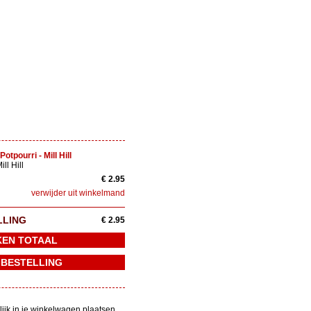
tpourri - Mill Hill
ll Hill
€ 2.95
verwijder uit winkelmand
LLING
€ 2.95
lijk in je winkelwagen plaatsen.