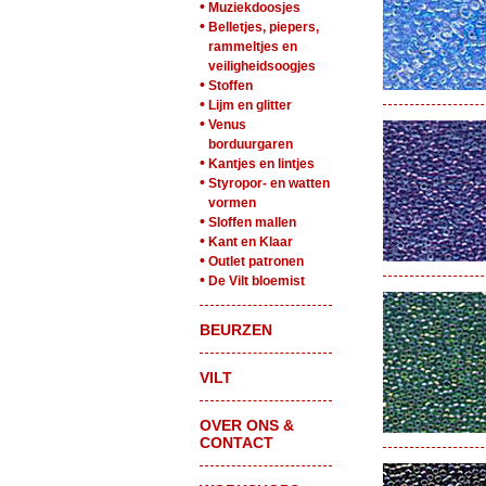
•
Muziekdoosjes
•
Belletjes, piepers,
rammeltjes en
veiligheidsoogjes
•
Stoffen
•
Lijm en glitter
•
Venus
borduurgaren
•
Kantjes en lintjes
•
Styropor- en watten
vormen
•
Sloffen mallen
•
Kant en Klaar
•
Outlet patronen
•
De Vilt bloemist
BEURZEN
VILT
OVER ONS &
CONTACT