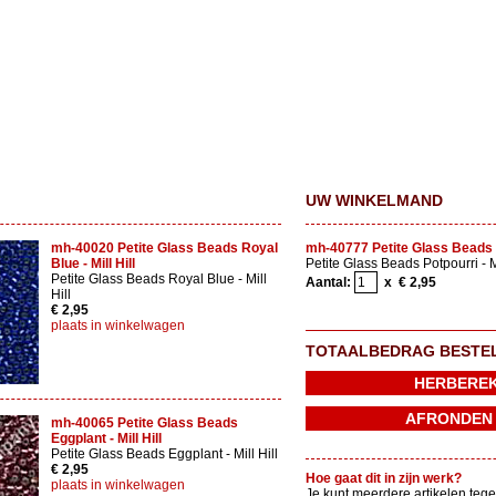
UW WINKELMAND
mh-40020 Petite Glass Beads Royal
mh-40777 Petite Glass Beads Po
Blue - Mill Hill
Petite Glass Beads Potpourri - Mi
Petite Glass Beads Royal Blue - Mill
Aantal:
x € 2,95
Hill
€ 2,95
plaats in winkelwagen
TOTAALBEDRAG BESTE
mh-40065 Petite Glass Beads
Eggplant - Mill Hill
Petite Glass Beads Eggplant - Mill Hill
€ 2,95
Hoe gaat dit in zijn werk?
plaats in winkelwagen
Je kunt meerdere artikelen tege